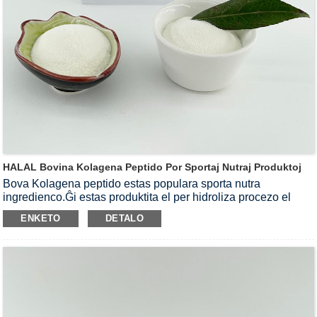
HALAL Bovina Kolagena Peptido Por Sportaj Nutraj Produktoj
Bova Kolagena peptido estas populara sporta nutra
ingredienco.Ĝi estas produktita el per hidroliza procezo el
bovaj feloj kaj haŭtoj.Nia bova kolagena peptida pulvoro
ENKETO
DETALO
estas senodora kun malalta molekula pezo.Ĝi kapablas
rapide solvi en akvon.Bova Kolagena peptida pulvoro estas
uzata en produktoj por haŭta sano, muskola konstruaĵo kaj
komuna sano.