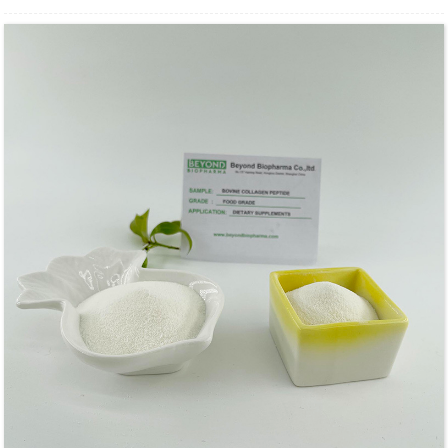
akvon kaj ĝi taŭgas por esti produktita en solidan
trinkaĵpulvoron.