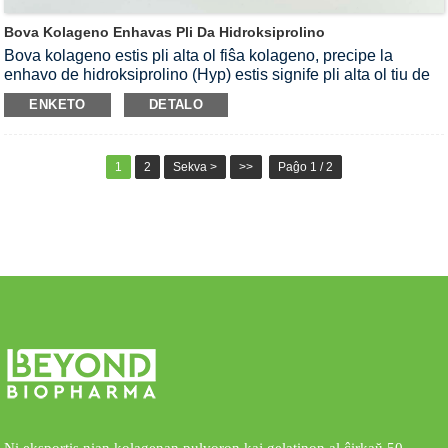
Bova Kolageno Enhavas Pli Da Hidroksiprolino
Bova kolageno estis pli alta ol fiŝa kolageno, precipe la
enhavo de hidroksiprolino (Hyp) estis signife pli alta ol tiu de
aliaj fiŝoj.Ĝi havas bonegan solveblecon, kaj bova kolageno
ENKETO
DETALO
povas efike plibonigi muskolajn funkciojn
1
2
Sekva >
>>
Paĝo 1 / 2
Ni eksportis nian kolagenan pulvoron kaj gelatinon al ĉirkaŭ 50