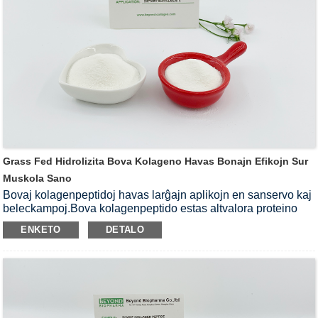
Grass Fed Hidrolizita Bova Kolageno Havas Bonajn Efikojn Sur
Muskola Sano
Bovaj kolagenpeptidoj havas larĝajn aplikojn en sanservo kaj
beleckampoj.Bova kolagenpeptido estas altvalora proteino
ĉerpita el bovaj ostoj kaj estas riĉa je diversaj aminoacidoj
ENKETO
DETALO
kiel glicino, prolino kaj hidroksiprolino.Ĝi havas unikan
trioblan helikforman strukturon, stabilan molekulan strukturon
kaj facilan sorbadon de la homa korpo.Bova kolagena peptido
havas rimarkindajn efikojn en nutrado de la haŭto,
plibonigante komunan funkcion, helpante ripari muskolajn
funkciojn, antaŭenigante vundan resanigon kaj plibonigante
imunecon.Ĝi povas nutri la haŭton, fari la haŭton humida kaj