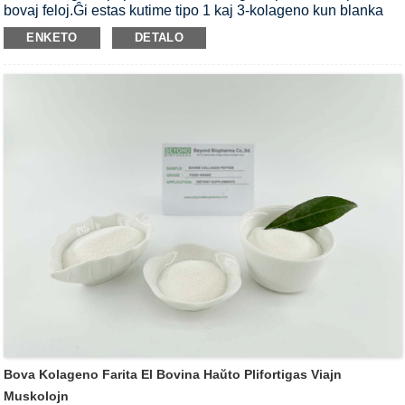
bovaj feloj.Ĝi estas kutime tipo 1 kaj 3-kolageno kun blanka
koloro kaj neŭtrala gusto.Nia bova kolagena peptido estas
ENKETO
DETALO
tute senodora kun tuja solvebleco en eĉ malvarman
akvon.Bova Kolagena peptido taŭgas por produktado de
solida trinkaĵo-pulvoro.
Bova Kolageno Farita El Bovina Haŭto Plifortigas Viajn
Muskolojn