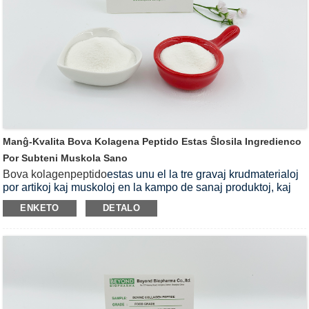
Manĝ-Kvalita Bova Kolagena Peptido Estas Ŝlosila Ingredienco
Por Subteni Muskola Sano
Bova kolagenpeptido
estas unu el la tre gravaj krudmaterialoj
por artikoj kaj muskoloj en la kampo de sanaj produktoj, kaj
havas multajn eblajn aplikojn en la farmacia kampo.En la
ENKETO
DETALO
farmacia industrio, bovaj kolagenpeptidoj esploras sian eblan
uzon en drog-liversistemoj, kiuj povas funkcii kiel portanto por
diversaj medikamentoj.Krom ĝia potencialo por vundresanigo
kaj historegenerado, ĝi ankaŭ havas la kapablon akceli
vundresanigon kaj antaŭenigi la kreskon de novaj
histoj.Krome, ĝia utila efiko al haŭta sano ankaŭ estas tre
signifa, ĝi povas antaŭenigi haŭtan elastecon, hidratadon kaj
redukti la aspekton de sulkoj.