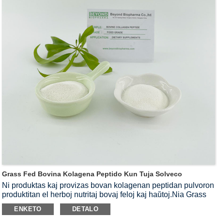
Grass Fed Bovina Kolagena Peptido Kun Tuja Solveco
Ni produktas kaj provizas bovan kolagenan peptidan pulvoron
produktitan el herboj nutritaj bovaj feloj kaj haŭtoj.Nia Grass
Fed bova kolagena peptida pulvoro estas kun bona fluebleco
ENKETO
DETALO
kaj taŭga pogranda denseco.Ĝi kapablas rapide solvi en