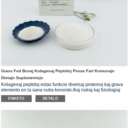
brila;plibonigi la kontraŭ-eluziĝon de kartilaga histo, malpezigi
artikan doloron;antaŭenigi vundan resanigon, akceli la
resaniĝon;forigi liberajn radikalojn kaj plibonigi la korpan
defendan kapablon.
Grass Fed Bovaj Kolagenaj Peptidoj Povas Fari Komunajn
Dietajn Suplementojn
Kolagenaj peptidoj estas funkcie diversaj proteinoj kaj grava
elemento en la sana nutra konsisto.Iliaj nutraj kaj fiziologiaj
propraĵoj antaŭenigas ostan kaj artikan sanon kaj helpas
ENKETO
DETALO
homojn havi belan haŭton.
Bova kolagenpeptido
estas tre
populara krudaĵo.Bova kolagenpeptido derivita de herb-
manĝita brutaro povas eviti la eblan damaĝon de multaj
kemiaj komponantoj.Pura natura fonto de bova
kolagenpeptido estas pli garantiita por la sano de homaj
artikoj kaj haŭto.