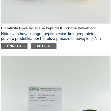
Hidrolizita Bova Kolagena Peptido Kun Bona Solvebleco
Hidrolizita bova kolagenpeptido estas kolagenproteina
pulvoro produktita per hidroliza procezo el bovaj feloj.Nia
bova kolagena peptido havas ĉirkaŭ 1000 Dalton Molekula
ENKETO
DETALO
pezo kaj kapablas rapide solvi en akvon.Nia bova kolagena
pulvoro estas kun blanka koloro kaj neŭtrala gusto.Ĝi taŭgas
por esti uzata en la produktado de solidaj trinkaĵoj Pulvoro.