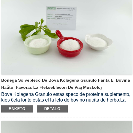
Bonega Solvebleco De Bova Kolagena Granulo Farita El Bovina
Haŭto, Favoras La Flekseblecon De Viaj Muskoloj
Bova Kolagena Granulo estas speco de proteina suplemento,
kies ĉefa fonto estas el la felo de bovino nutrita de herbo.La
enhavo de proteino en bovino estas tre abunda, ĝi efike
ENKETO
DETALO
plibonigos nian komunan sanon se ni prenas ĝin ĝuste.La
Bova Kolagena Granulo kapablas helpi niajn muskolajn
histojn kaj pliigi la flekseblecon de nia artiko.La granulo Bova
Kolageno estas absolute solvebla en la akvo.