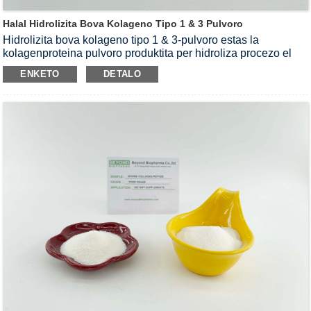
Halal Hidrolizita Bova Kolageno Tipo 1 & 3 Pulvoro
Hidrolizita bova kolageno tipo 1 & 3-pulvoro estas la
kolagenproteina pulvoro produktita per hidroliza procezo el
bovaj feloj kaj haŭtoj.Ni povas provizi halal kontrolitan bovan
ENKETO
DETALO
kolagenan tipon 1 & 3 Pulvoron por haŭta sano, komuna sano
kaj Sportaj nutraj produktoj.