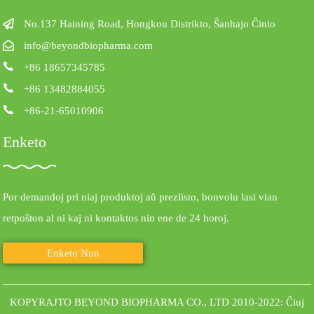
No.137 Haining Road, Hongkou Distrikto, Ŝanhajo Ĉinio
info@beyondbiopharma.com
+86 18657345785
+86 13482884055
+86-21-65010906
Enketo
Por demandoj pri niaj produktoj aŭ prezlisto, bonvolu lasi vian
retpoŝton al ni kaj ni kontaktos nin ene de 24 horoj.
Enketo Nun
KOPYRAJTO BEYOND BIOPHARMA CO., LTD 2010-2022: Ĉiuj