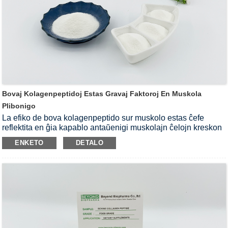
Bovaj Kolagenpeptidoj Estas Gravaj Faktoroj En Muskola
Plibonigo
La efiko de bova kolagenpeptido sur muskolo estas ĉefe
reflektita en ĝia kapablo antaŭenigi muskolajn ĉelojn kreskon
kaj ripari.Ĝi kapablas pliigi la proliferadon kaj diferencigon de
ENKETO
DETALO
muskolaj ĉeloj, provizante la necesan nutran subtenon por
muskola kresko.Krome, bovaj kolagenaj peptidoj povas akceli
la riparan procezon post muskola damaĝo, redukti doloron kaj
inflamon, kaj helpi atletojn kaj ŝatantojn de taŭgeco resaniĝi
pli rapide.Samtempe, ĝi ankaŭ helpas plibonigi la muskolan
kuntiriĝan forton kaj paciencon, farante la muskolojn pli
kompaktajn.Konklude, bovaj kolagenaj peptidoj estas gravaj
nutraĵoj por konservi muskolajn sanon kaj forton.