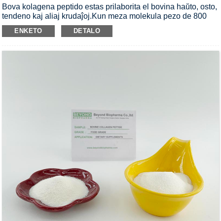
Bova kolagena peptido estas prilaborita el bovina haŭto, osto,
tendeno kaj aliaj krudaĵoj.Kun meza molekula pezo de 800
Dalton, ĝi estas malgranda kolagena peptido facile sorbita de
ENKETO
DETALO
la homa korpo.Kolagenaj suplementoj antaŭenigas kreskon
de hormono-produktado kaj muskola kresko, kio estas grava
por tiuj, kiuj volas resti en formo kaj konstrui tonigajn kaj
tonigajn muskolojn.