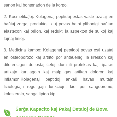
sanon kaj bontenadon de la korpo.
2. Kosmetikaĵoj: Kolagenaj peptidoj estas vaste uzataj en
haŭtaj zorgaj produktoj, kiuj povas helpi plibonigi haŭtan
elastecon kaj brilon, kaj redukti la aspekton de sulkoj kaj
fajnaj linioj.
3. Medicina kampo: Kolagenaj peptidoj povas esti uzataj
en osteoporozo kaj artrito por antaŭenigi la kreskon kaj
diferencigon de ostaj ĉeloj, dum ili protektas kaj riparas
artikajn kartilagojn kaj malpliigas artikan doloron kaj
inflamon.Kolagenaj peptidoj ankaŭ havas multajn
fiziologiajn reguligajn funkciojn, kiel por sangopremo,
kolesterolo, sanga lipido ktp.
Ŝarĝa Kapacito kaj Pakaj Detaloj de Bova