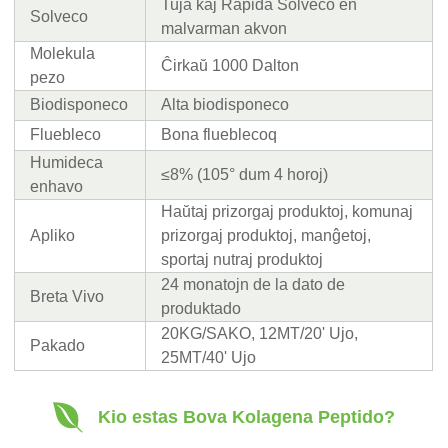
Tuja kaj Rapida Solveco en
Solveco
malvarman akvon
Molekula
Ĉirkaŭ 1000 Dalton
pezo
Biodisponeco
Alta biodisponeco
Fluebleco
Bona flueblecoq
Humideca
≤8% (105° dum 4 horoj)
enhavo
Haŭtaj prizorgaj produktoj, komunaj
Apliko
prizorgaj produktoj, manĝetoj,
sportaj nutraj produktoj
24 monatojn de la dato de
Breta Vivo
produktado
20KG/SAKO, 12MT/20' Ujo,
Pakado
25MT/40' Ujo
Kio estas Bova Kolagena Peptido?