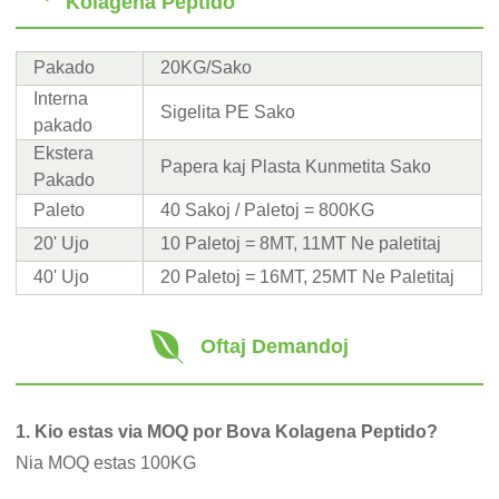
Kolagena Peptido
Pakado
20KG/Sako
Interna
Sigelita PE Sako
pakado
Ekstera
Papera kaj Plasta Kunmetita Sako
Pakado
Paleto
40 Sakoj / Paletoj = 800KG
20' Ujo
10 Paletoj = 8MT, 11MT Ne paletitaj
40' Ujo
20 Paletoj = 16MT, 25MT Ne Paletitaj
Oftaj Demandoj
1. Kio estas via MOQ por Bova Kolagena Peptido?
Nia MOQ estas 100KG