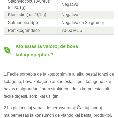
Staphylococus Aureus
Negativo
(cfu/0.1g)
Klostridio ( ufc/0,1 g)
Negativo
Salmonelia Spp
Negativo en 25 gramoj
Partiklograndeco
20-60 MESH
Kio estas la valoroj de bova
kolagenpeptido?
1.Facile sorbebla de la korpo: simile al aliaj bestaj fontoj de
kolageno, bova kolageno ankaŭ estas tipo I-kolageno, kaj
havas malgrandan fibran strukturon, do la korpo estas pli
facile digesti, sorbi kaj uzi ĝin.
2.La plej multaj venas de herbovoruloj: Ĉar iuj landoj
malpermesas la konsumon de viando kaj bestaj produktoj,