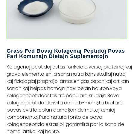
Grass Fed Bovaj Kolagenaj Peptidoj Povas
Fari Komunajn Dietajn Suplementojn
Kolagenaj peptidoj estas funkcie diversaj proteinoj kaj
grava elemento en la sana nutra konsisto.Iliaj nutraj
kaj fiziologiaj propraĵoj antaŭenigas ostan kaj artikan
sanon kaj helpas homojn havi belan haŭton.
Bova
kolagenpeptido
estas tre populara krudaĵo.Bova
kolagenpeptido derivita de herb-manĝita brutaro
povas eviti la eblan damaĝon de multaj kemiaj
komponantoj.Pura natura fonto de bova
kolagenpeptido estas pli garantiita por la sano de
homaj artikoj kaj haŭto.