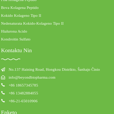
Bova Kolagena Peptido
Kokido Kolageno Tipo II
Nedenaturata Kokido-Kolageno Tipo II
Hialurona Acido
Kondroitin Sulfato
Kontaktu Nin
No.137 Haining Road, Hongkou Distrikto, Ŝanhajo Ĉinio
info@beyondbiopharma.com
+86 18657345785
+86 13482884055
+86-21-65010906
Enketo