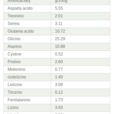
Aminoacidoj
g/100g
Asparta acido
5.55
Treonino
2.01
Serino
3.11
Glutama acido
10.72
Glicino
25.29
Alanino
10.88
Cystine
0.52
Prolino
2.60
Metionino
0.77
izoleŭcino
1.40
Leŭcino
3.08
Tirozino
0.12
Fenilalanino
1.73
Lizino
3.93