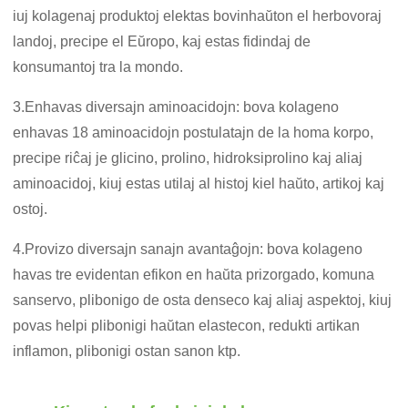
iuj kolagenaj produktoj elektas bovinhaŭton el herbovoraj
landoj, precipe el Eŭropo, kaj estas fidindaj de
konsumantoj tra la mondo.
3.Enhavas diversajn aminoacidojn: bova kolageno
enhavas 18 aminoacidojn postulatajn de la homa korpo,
precipe riĉaj je glicino, prolino, hidroksiprolino kaj aliaj
aminoacidoj, kiuj estas utilaj al histoj kiel haŭto, artikoj kaj
ostoj.
4.Provizo diversajn sanajn avantaĝojn: bova kolageno
havas tre evidentan efikon en haŭta prizorgado, komuna
sanservo, plibonigo de osta denseco kaj aliaj aspektoj, kiuj
povas helpi plibonigi haŭtan elastecon, redukti artikan
inflamon, plibonigi ostan sanon ktp.