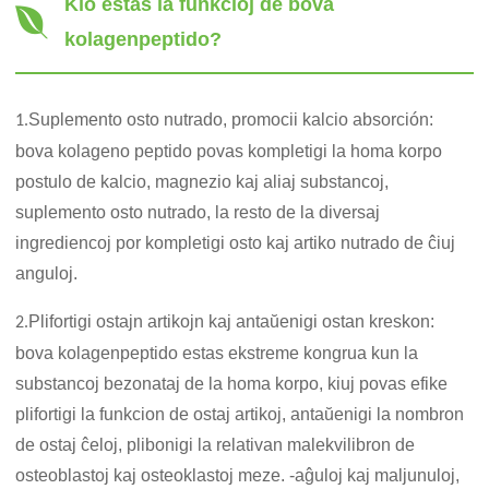
Kio estas la funkcioj de bova
kolagenpeptido?
Suplemento osto nutrado, promocii kalcio absorción:
1.
bova kolageno peptido povas kompletigi la homa korpo
postulo de kalcio, magnezio kaj aliaj substancoj,
suplemento osto nutrado, la resto de la diversaj
ingrediencoj por kompletigi osto kaj artiko nutrado de ĉiuj
anguloj.
Plifortigi ostajn artikojn kaj antaŭenigi ostan kreskon:
2.
bova kolagenpeptido estas ekstreme kongrua kun la
substancoj bezonataj de la homa korpo, kiuj povas efike
plifortigi la funkcion de ostaj artikoj, antaŭenigi la nombron
de ostaj ĉeloj, plibonigi la relativan malekvilibron de
osteoblastoj kaj osteoklastoj meze. -aĝuloj kaj maljunuloj,