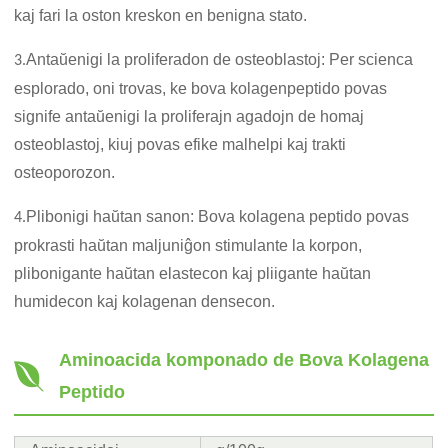
kaj fari la oston kreskon en benigna stato.
Antaŭenigi la proliferadon de osteoblastoj: Per scienca
3.
esplorado, oni trovas, ke bova kolagenpeptido povas
signife antaŭenigi la proliferajn agadojn de homaj
osteoblastoj, kiuj povas efike malhelpi kaj trakti
osteoporozon.
Plibonigi haŭtan sanon: Bova kolagena peptido povas
4.
prokrasti haŭtan maljuniĝon stimulante la korpon,
plibonigante haŭtan elastecon kaj pliigante haŭtan
humidecon kaj kolagenan densecon.
Aminoacida komponado de Bova Kolagena
Peptido