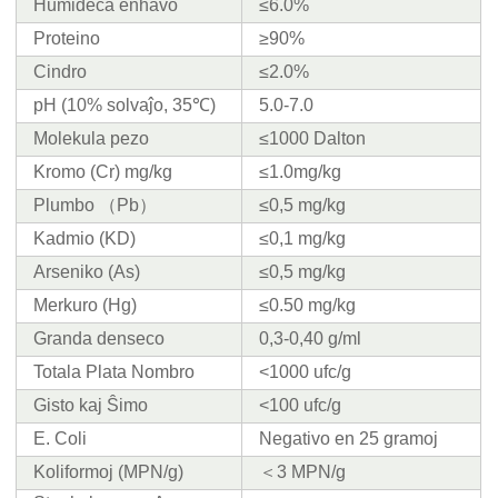
Humideca enhavo
≤6.0%
Proteino
≥90%
Cindro
≤2.0%
pH (10% solvaĵo, 35℃)
5.0-7.0
Molekula pezo
≤1000 Dalton
Kromo (Cr) mg/kg
≤1.0mg/kg
Plumbo （Pb）
≤0,5 mg/kg
Kadmio (KD)
≤0,1 mg/kg
Arseniko (As)
≤0,5 mg/kg
Merkuro (Hg)
≤0.50 mg/kg
Granda denseco
0,3-0,40 g/ml
Totala Plata Nombro
<1000 ufc/g
Gisto kaj Ŝimo
<100 ufc/g
E. Coli
Negativo en 25 gramoj
Koliformoj (MPN/g)
＜3 MPN/g