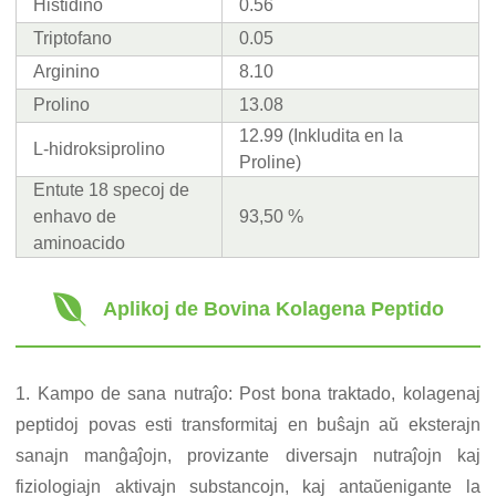
Histidino
0.56
Triptofano
0.05
Arginino
8.10
Prolino
13.08
12.99 (Inkludita en la
L-hidroksiprolino
Proline)
Entute 18 specoj de
enhavo de
93,50 %
aminoacido
Aplikoj de Bovina Kolagena Peptido
1. Kampo de sana nutraĵo: Post bona traktado, kolagenaj
peptidoj povas esti transformitaj en buŝajn aŭ eksterajn
sanajn manĝaĵojn, provizante diversajn nutraĵojn kaj
fiziologiajn aktivajn substancojn, kaj antaŭenigante la