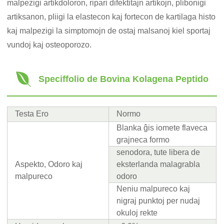
malpezigi artikdoloron, ripari difektitajn artikojn, plibonigi
artiksanon, pliigi la elastecon kaj fortecon de kartilaga histo
kaj malpezigi la simptomojn de ostaj malsanoj kiel sportaj
vundoj kaj osteoporozo.
Speciffolio de Bovina Kolagena Peptido
Testa Ero
Normo
Blanka ĝis iomete flaveca
grajneca formo
senodora, tute libera de
Aspekto, Odoro kaj
eksterlanda malagrabla
malpureco
odoro
Neniu malpureco kaj
nigraj punktoj per nudaj
okuloj rekte