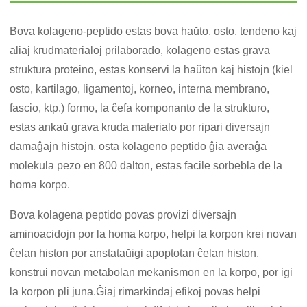
Bova kolageno-peptido estas bova haŭto, osto, tendeno kaj
aliaj krudmaterialoj prilaborado, kolageno estas grava
struktura proteino, estas konservi la haŭton kaj histojn (kiel
osto, kartilago, ligamentoj, korneo, interna membrano,
fascio, ktp.) formo, la ĉefa komponanto de la strukturo,
estas ankaŭ grava kruda materialo por ripari diversajn
damaĝajn histojn, osta kolageno peptido ĝia averaĝa
molekula pezo en 800 dalton, estas facile sorbebla de la
homa korpo.
Bova kolagena peptido povas provizi diversajn
aminoacidojn por la homa korpo, helpi la korpon krei novan
ĉelan histon por anstataŭigi apoptotan ĉelan histon,
konstrui novan metabolan mekanismon en la korpo, por igi
la korpon pli juna.Ĝiaj rimarkindaj efikoj povas helpi