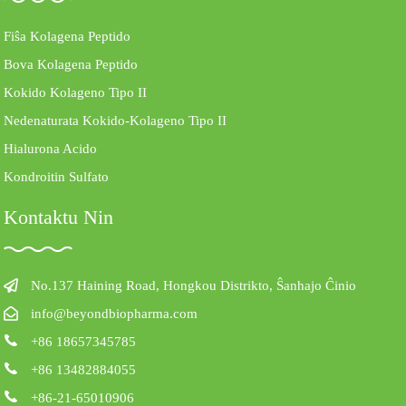
Fiŝa Kolagena Peptido
Bova Kolagena Peptido
Kokido Kolageno Tipo II
Nedenaturata Kokido-Kolageno Tipo II
Hialurona Acido
Kondroitin Sulfato
Kontaktu Nin
No.137 Haining Road, Hongkou Distrikto, Ŝanhajo Ĉinio
info@beyondbiopharma.com
+86 18657345785
+86 13482884055
+86-21-65010906