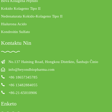
Bova Kolagena Peptido
Kokido Kolageno Tipo II
Nedenaturata Kokido-Kolageno Tipo II
Hialurona Acido
Kondroitin Sulfato
Kontaktu Nin
No.137 Haining Road, Hongkou Distrikto, Ŝanhajo Ĉinio
info@beyondbiopharma.com
+86 18657345785
+86 13482884055
+86-21-65010906
Enketo