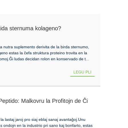
okida sternuma kolageno?
 nutra suplemento derivita de la birda sternumo,
eno estas la ĉefa struktura proteino trovita en la
 homoj.Ĝi ludas decidan rolon en konservado de t...
LEGU PLI
eptido: Malkovru la Profitojn de Ĉi
a lastaj jaroj pro siaj eblaj sanaj avantaĝoj.Unu
s ondojn en la industrio pri sano kaj bonfarto, estas