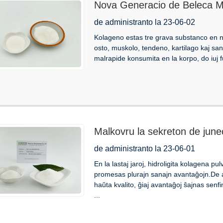
Nova Generacio de Beleca Ma
Tripeptido
de administranto la 23-06-02
Kolageno estas tre grava substanco en ni
osto, muskolo, tendeno, kartilago kaj san
malrapide konsumita en la korpo, do iuj f
Malkovru la sekreton de june
Pulvoro
de administranto la 23-06-01
En la lastaj jaroj, hidroligita kolagena p
promesas plurajn sanajn avantaĝojn.De 
haŭta kvalito, ĝiaj avantaĝoj ŝajnas senfin
...