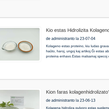
Kio estas Hidrolizita Kolageno
Kolageno?
de administranto la 23-07-04
Kolageno estas proteino, kiu ludas grava
haŭto, haroj, ungoj kaj artikoj.Ĝi estas 
proteina enhavo.Estas malsamaj specoj de 
Kion faras kolagenhidrolizato
de administranto la 23-06-13
Kolagena hidroliza pulvoro estas suplem