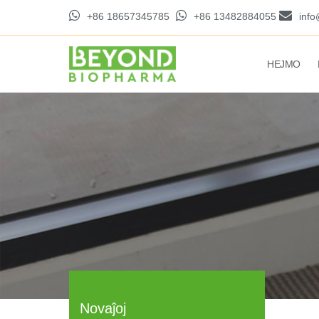
+86 18657345785
+86 13482884055
inf
HEJMO
Novaĵoj