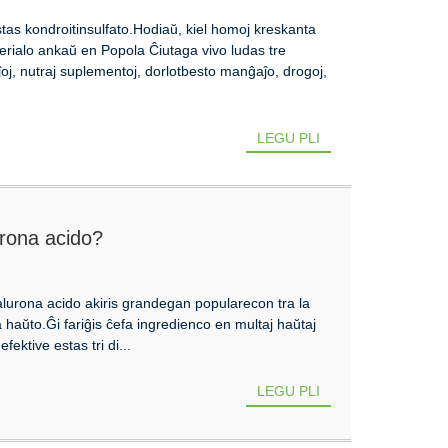
tas kondroitinsulfato.Hodiaŭ, kiel homoj kreskanta
terialo ankaŭ en Popola Ĉiutaga vivo ludas tre
j, nutraj suplementoj, dorlotbesto manĝaĵo, drogoj,
LEGU PLI
urona acido?
alurona acido akiris grandegan popularecon tra la
a haŭto.Ĝi fariĝis ĉefa ingredienco en multaj haŭtaj
fektive estas tri di...
LEGU PLI