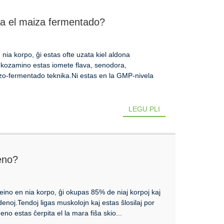
ta el maiza fermentado?
ia korpo, ĝi estas ofte uzata kiel aldona
lukozamino estas iomete flava, senodora,
izo-fermentado teknika.Ni estas en la GMP-nivela
LEGU PLI
geno?
teino en nia korpo, ĝi okupas 85% de niaj korpoj kaj
denoj.Tendoj ligas muskolojn kaj estas ŝlosilaj por
geno estas ĉerpita el la mara fiŝa skio...