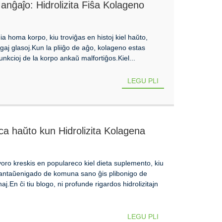
nĝaĵo: Hidrolizita Fiŝa Kolageno
a homa korpo, kiu troviĝas en histoj kiel haŭto,
gaj glasoj.Kun la pliiĝo de aĝo, kolageno estas
unkcioj de la korpo ankaŭ malfortiĝos.Kiel...
LEGU PLI
ca haŭto kun Hidrolizita Kolagena
ulvoro kreskis en populareco kiel dieta suplemento, kiu
antaŭenigado de komuna sano ĝis plibonigo de
aj.En ĉi tiu blogo, ni profunde rigardos hidrolizitajn
LEGU PLI