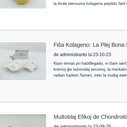
la birda sternuma kolagena peptido.Sed 
Fiŝa Kolageno: La Plej Bona
de administranto la 23-10-23
Kiam temas pri haŭtflegado, ni ĉiam serĉ
kremoj ĝis laŭmodaj serumoj, la merkato 
radian haŭton.Tamen, inter la multaj elekt
Multoblaj Efikoj de Chondroiti
de administranto la 23-08-25