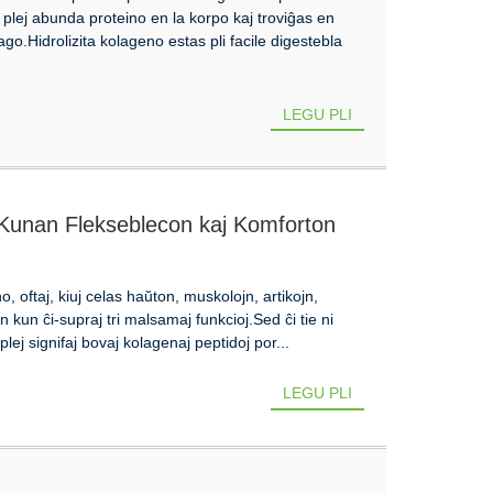
plej abunda proteino en la korpo kaj troviĝas en
lago.Hidrolizita kolageno estas pli facile digestebla
LEGU PLI
Kunan Flekseblecon kaj Komforton
 oftaj, kiuj celas haŭton, muskolojn, artikojn,
kun ĉi-supraj tri malsamaj funkcioj.Sed ĉi tie ni
ej signifaj bovaj kolagenaj peptidoj por...
LEGU PLI