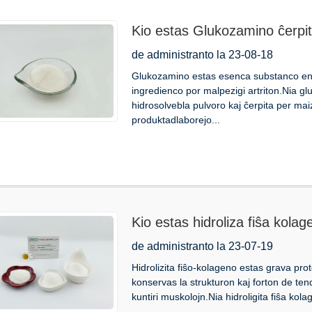
Kio estas Glukozamino ĉerpi
de administranto la 23-08-18
Glukozamino estas esenca substanco en n
ingredienco por malpezigi artriton.Nia g
hidrosolvebla pulvoro kaj ĉerpita per ma
produktadlaborejo...
Kio estas hidroliza fiŝa kola
de administranto la 23-07-19
Hidrolizita fiŝo-kolageno estas grava pro
konservas la strukturon kaj forton de ten
kuntiri muskolojn.Nia hidroligita fiŝa kola