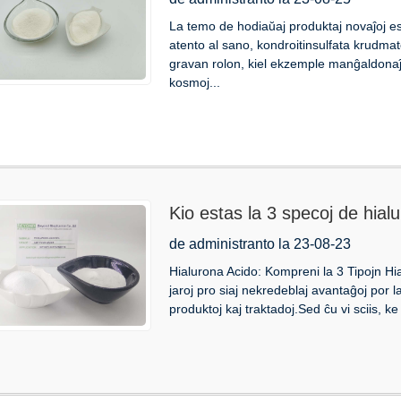
La temo de hodiaŭaj produktaj novaĵoj es
atento al sano, kondroitinsulfata krudma
gravan rolon, kiel ekzemple manĝaldonaĵo
kosmoj...
Kio estas la 3 specoj de hial
de administranto la 23-08-23
Hialurona Acido: Kompreni la 3 Tipojn Hi
jaroj pro siaj nekredeblaj avantaĝoj por l
produktoj kaj traktadoj.Sed ĉu vi sciis, ke e