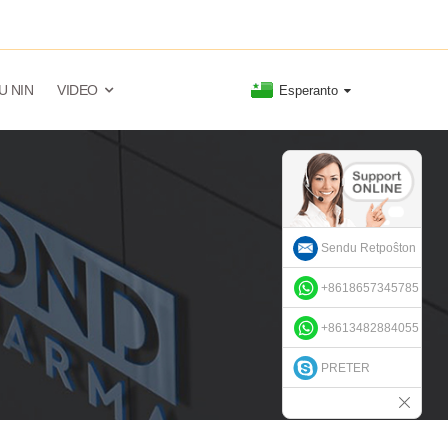
U NIN
VIDEO
Esperanto
Sendu Retpoŝton
+8618657345785
+8613482884055
PRETER