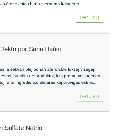
kio ĝuste estas birda sternuma kolageno...
LEGU PLI
 Elekto por Sana Haŭto
as la sekvan plej bonan aferon.De luksaj vizaĝaj
estas inundita de produktoj, kiuj promesas junecan,
oj, unu ingredienco elstaras kaj pruviĝas esti eĉ...
LEGU PLI
n Sulfate Natrio