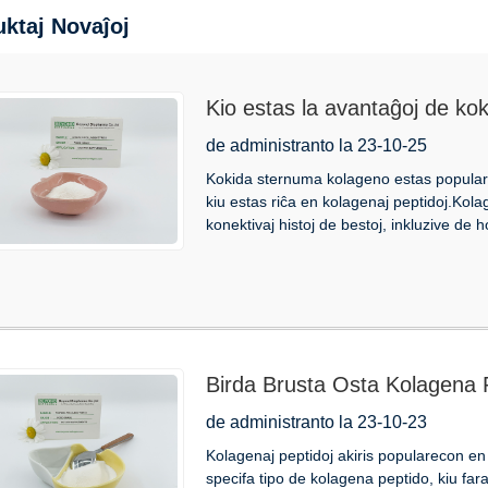
ktaj Novaĵoj
Kio estas la avantaĝoj de k
de administranto la 23-10-25
Kokida sternuma kolageno estas populara
kiu estas riĉa en kolagenaj peptidoj.Kolag
konektivaj histoj de bestoj, inkluzive de
Birda Brusta Osta Kolagena P
tiuj Naturaj Suplementoj
de administranto la 23-10-23
Kolagenaj peptidoj akiris popularecon en l
specifa tipo de kolagena peptido, kiu fara