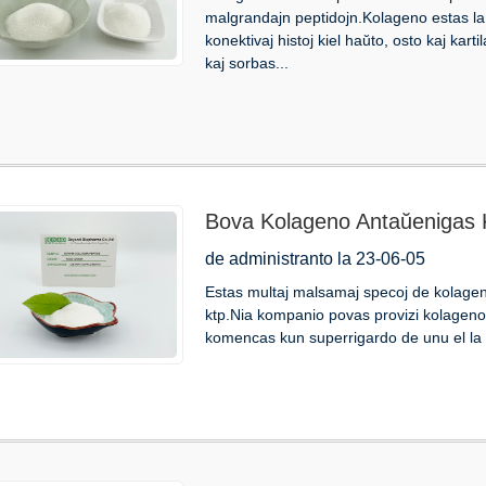
malgrandajn peptidojn.Kolageno estas la 
konektivaj histoj kiel haŭto, osto kaj karti
kaj sorbas...
Bova Kolageno Antaŭenigas 
de administranto la 23-06-05
Estas multaj malsamaj specoj de kolageno,
ktp.Nia kompanio povas provizi kolagenon 
komencas kun superrigardo de unu el la pl