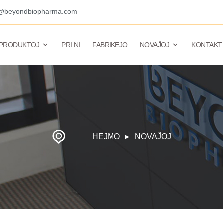
o@beyondbiopharma.com
PRODUKTOJ
PRI NI
FABRIKEJO
NOVAĴOJ
KONTAKT
HEJMO
NOVAĴOJ